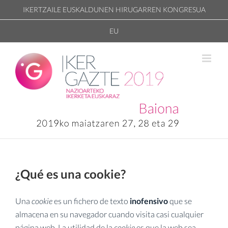
Skip
IKERTZAILE EUSKALDUNEN HIRUGARREN KONGRESUA
to
EU
content
¿Qué es una cookie?
Una
cookie
es un fichero de texto
inofensivo
que se
almacena en su navegador cuando visita casi cualquier
página web. La utilidad de la
cookie
es que la web sea