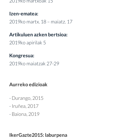
2019ko martxoak 15
Izen-ematea:
2019ko martx. 18 – maiatz. 17
Artikuluen azken bertsioa:
2019ko apirilak 5
Kongresua:
2019ko maiatzak 27-29
Aurreko edizioak
-
Durango, 2015
-
Iruñea, 2017
-
Baiona, 2019
IkerGazte2015: laburpena