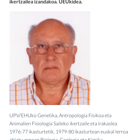
ikertzailea izandakoa. UEUkidea.
UPV/EHUko Genetika, Antropologia Fisikoa eta
Animalien Fisiologia Saileko ikertzaile eta irakaslea
1976-77 ikasturtetik. 1979-80 ikasturtean euskal lerroa
abiatu zenean Biologia, Geologia eta Kimika