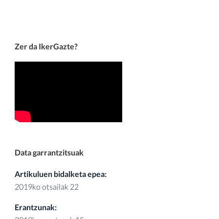
Zer da IkerGazte?
Data garrantzitsuak
Artikuluen bidalketa epea:
2019ko otsailak 22
Erantzunak: