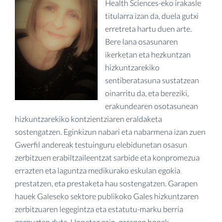
Health Sciences-eko irakasle
titularra izan da, duela gutxi
erretreta hartu duen arte.
Bere lana osasunaren
ikerketan eta hezkuntzan
hizkuntzarekiko
sentiberatasuna sustatzean
oinarritu da, eta bereziki,
erakundearen osotasunean
hizkuntzarekiko kontzientziaren eraldaketa
sostengatzen. Eginkizun nabari eta nabarmena izan zuen
Gwerfil andereak testuinguru elebidunetan osasun
zerbitzuen erabiltzaileentzat sarbide eta konpromezua
errazten eta laguntza medikurako eskulan egokia
prestatzen, eta prestaketa hau sostengatzen. Garapen
hauek Galeseko sektore publikoko Gales hizkuntzaren
zerbitzuaren legegintza eta estatutu-marku berria
gorpuzten dute. Honetaz gain, garapen honek