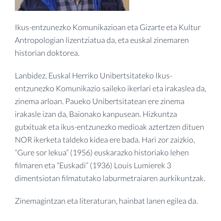
Ikus-entzunezko Komunikazioan eta Gizarte eta Kultur
Antropologian lizentziatua da, eta euskal zinemaren
historian doktorea.
Lanbidez, Euskal Herriko Unibertsitateko Ikus-
entzunezko Komunikazio saileko ikerlari eta irakaslea da,
zinema arloan. Paueko Unibertsitatean ere zinema
irakasle izan da, Baionako kanpusean. Hizkuntza
gutxituak eta ikus-entzunezko medioak aztertzen dituen
NOR ikerketa taldeko kidea ere bada. Hari zor zaizkio,
“Gure sor lekua” (1956) euskarazko historiako lehen
filmaren eta “Euskadi” (1936) Louis Lumierek 3
dimentsiotan filmatutako laburmetraiaren aurkikuntzak.
Zinemagintzan eta literaturan, hainbat lanen egilea da.