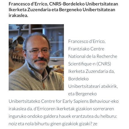
Francesco d’Errico, CNRS-Bordeleko Unibertsitatean
Ikerketa Zuzendaria eta Bergeneko Unibertsitatean
irakaslea.
Francesco d’Errico,
Frantziako Centre
National de la Recherche
Scientifique-n (CNRS)
Ikerketa Zuzendaria da,
Bordeleko
Unibertsitateari atxikirik,
eta Bergeneko
Unibertsitateko Centre for Early Sapiens Behaviour-eko
irakaslea da. d’Erricoren ikerketak gizakion sorreraren
inguruko ondoko galdera hauek erantzutea du helburu:
noiz eta nola bihurtu ginen gizakiok gizaki? ze