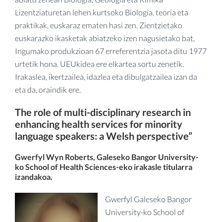
Lizentziaturetan lehen kurtsoko Biologia, teoria eta
praktikak, euskaraz ematen hasi zen. Zientzietako
euskarazko ikasketak abiatzeko izen nagusietako bat,
Ingumako produkzioan 67 erreferentzia jasota ditu 1977
urtetik hona. UEUkidea ere elkartea sortu zenetik.
Irakaslea, ikertzailea, idazlea eta dibulgatzailea izan da
eta da, oraindik ere.
The role of multi-disciplinary research in
enhancing health services for minority
language speakers: a Welsh perspective”
Gwerfyl Wyn Roberts, Galeseko Bangor University-
ko School of Health Sciences-eko irakasle titularra
izandakoa.
Gwerfyl Galeseko Bangor
University-ko School of