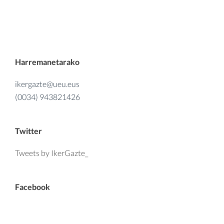
Harremanetarako
ikergazte@ueu.eus
(0034) 943821426
Twitter
Tweets by IkerGazte_
Facebook