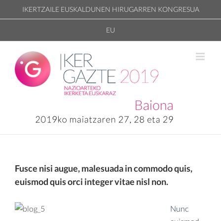
Skip
IKERTZAILE EUSKALDUNEN HIRUGARREN KONGRESUA
to
EU
content
Fusce nisi augue, malesuada in commodo quis,
euismod quis orci integer vitae nisl non.
Nunc