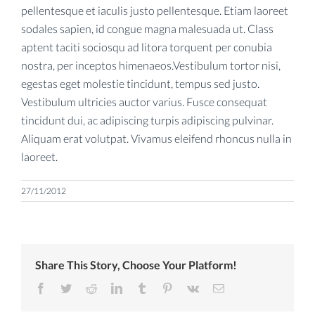
pellentesque et iaculis justo pellentesque. Etiam laoreet
sodales sapien, id congue magna malesuada ut. Class
aptent taciti sociosqu ad litora torquent per conubia
nostra, per inceptos himenaeos.Vestibulum tortor nisi,
egestas eget molestie tincidunt, tempus sed justo.
Vestibulum ultricies auctor varius. Fusce consequat
tincidunt dui, ac adipiscing turpis adipiscing pulvinar.
Aliquam erat volutpat. Vivamus eleifend rhoncus nulla in
laoreet.
27/11/2012
Share This Story, Choose Your Platform!
Facebook
Twitter
Reddit
LinkedIn
Tumblr
Pinterest
Vk
Email