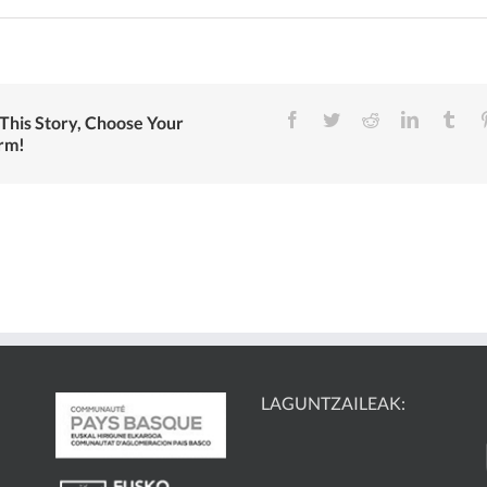
Facebook
Twitter
Reddit
LinkedIn
Tum
This Story, Choose Your
rm!
LAGUNTZAILEAK: