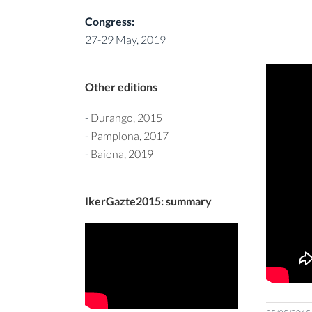
Congress:
27-29 May, 2019
Other editions
-
Durango, 2015
-
Pamplona, 2017
-
Baiona, 2019
IkerGazte2015: summary