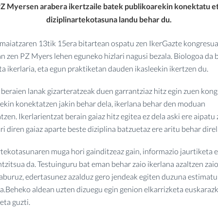
Z Myersen arabera ikertzaile batek publikoarekin konektatu e
diziplinartekotasuna landu behar du.
maiatzaren 13tik 15era bitartean ospatu zen IkerGazte kongresua
an zen PZ Myers lehen eguneko hizlari nagusi bezala. Biologoa da b
ta ikerlaria, eta egun praktiketan dauden ikasleekin ikertzen du.
k beraien lanak gizarteratzeak duen garrantziaz hitz egin zuen kon
ekin konektatzen jakin behar dela, ikerlana behar den moduan
en. Ikerlarientzat berain gaiaz hitz egitea ez dela aski ere aipatu
ri diren gaiaz aparte beste diziplina batzuetaz ere aritu behar direl
rtekotasunaren muga hori gainditzeaz gain, informazio jaurtiketa e
ntzitsua da. Testuinguru bat eman behar zaio ikerlana azaltzen zai
buruz, edertasunez azalduz gero jendeak egiten duzuna estimat
ta.Beheko aldean uzten dizuegu egin genion elkarrizketa euskaraz
eta guzti.