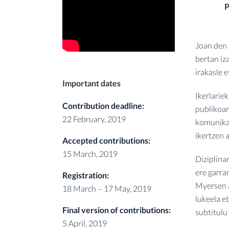
P
Joan den 
bertan iz
irakasle e
Important dates
Ikerlarie
Contribution deadline:
publikoar
22 February, 2019
komunikatz
ikertzen a
Accepted contributions:
15 March, 2019
Diziplina
ere garra
Registration:
Myersen a
18 March – 17 May, 2019
lukeela e
Final version of contributions:
subtitulu 
5 April, 2019