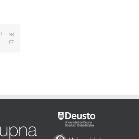
blr
Pinterest
Vk
Email