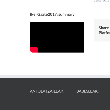
25/05/2015
IkerGazte2017: summary
Share 
Platfo
ANTOLATZAILEAK:
BABESLEAK: