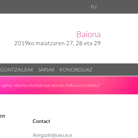
EU
AGUNTZAILEAK
SARIAK
KONGRESUAZ
egitea, elkartu eta bide bat atondu helburura iristeko”
en
Contact
ikergazte@ueu.eus