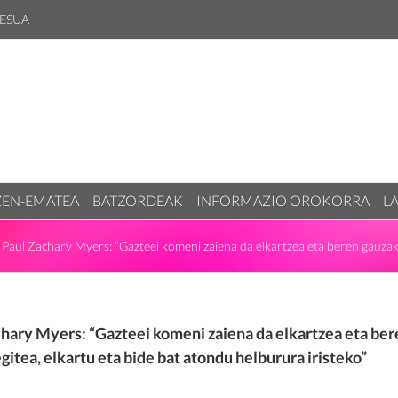
ESUA
ZEN-EMATEA
BATZORDEAK
INFORMAZIO OROKORRA
L
Paul Zachary Myers: “Gazteei komeni zaiena da elkartzea eta beren gauzak 
hary Myers: “Gazteei komeni zaiena da elkartzea eta ber
gitea, elkartu eta bide bat atondu helburura iristeko”