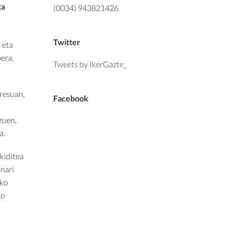
ta
(0034) 943821426
Twitter
 eta
era,
Tweets by IkerGazte_
gresuan,
Facebook
 zuen,
a.
kiditea
onari
uko
ko