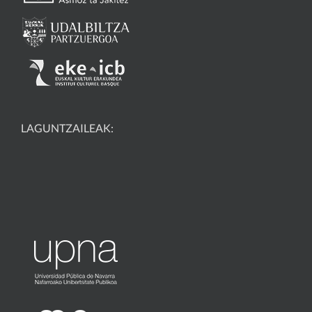
LAGUNTZAILEAK: