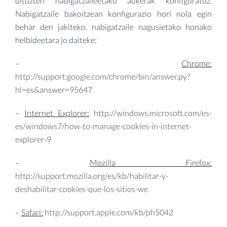
dituzten nabigatzaileetako aukerak konfiguratuz.
Nabigatzaile bakoitzean konfigurazio hori nola egin
behar den jakiteko, nabigatzaile nagusietako honako
helbideetara jo daiteke:
–
Chrome:
http://support.google.com/chrome/bin/answer.py?
hl=es&answer=95647
–
Internet Explorer:
http://windows.microsoft.com/es-
es/windows7/how-to-manage-cookies-in-internet-
explorer-9
–
Mozilla Firefox:
http://support.mozilla.org/es/kb/habilitar-y-
deshabilitar-cookies-que-los-sitios-we
–
Safari:
http://support.apple.com/kb/ph5042