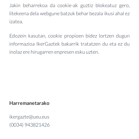
Jakin beharrekoa da cookie-ak guztiz blokeatuz gero,
litekeena dela webgune batzuk behar bezala ikusi ahal ez
izatea.
Edozein kasutan, cookie propioen bidez lortzen dugun
informazioa IkerGaztek bakarrik tratatzen du eta ez du
inolaz ere hirugarren enpresen esku uzten.
Harremanetarako
ikergazte@ueu.eus
(0034) 943821426