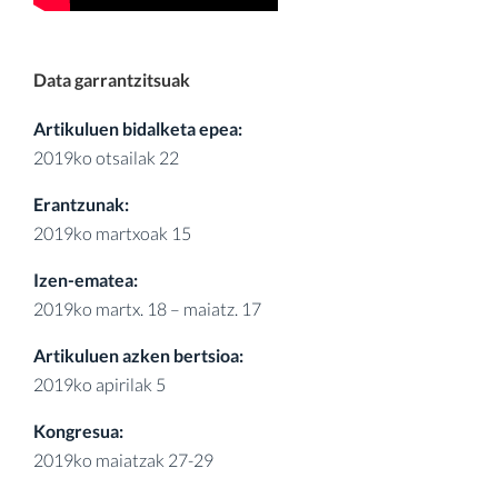
Data garrantzitsuak
Artikuluen bidalketa epea:
2019ko otsailak 22
Erantzunak:
2019ko martxoak 15
Izen-ematea:
2019ko martx. 18 – maiatz. 17
Artikuluen azken bertsioa:
2019ko apirilak 5
Kongresua:
2019ko maiatzak 27-29