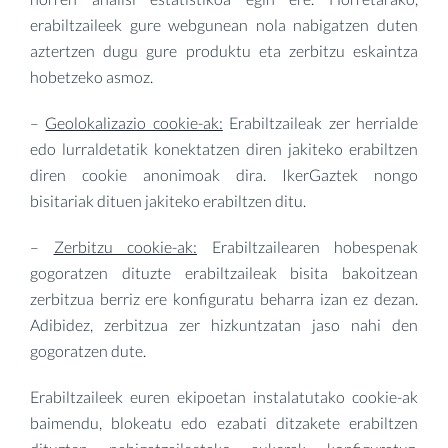
erabiltzaileek gure webgunean nola nabigatzen duten
aztertzen dugu gure produktu eta zerbitzu eskaintza
hobetzeko asmoz.
–
Geolokalizazio cookie-ak:
Erabiltzaileak zer herrialde
edo lurraldetatik konektatzen diren jakiteko erabiltzen
diren cookie anonimoak dira. IkerGaztek nongo
bisitariak dituen jakiteko erabiltzen ditu.
–
Zerbitzu cookie-ak:
Erabiltzailearen hobespenak
gogoratzen dituzte erabiltzaileak bisita bakoitzean
zerbitzua berriz ere konfiguratu beharra izan ez dezan.
Adibidez, zerbitzua zer hizkuntzatan jaso nahi den
gogoratzen dute.
Erabiltzaileek euren ekipoetan instalatutako cookie-ak
baimendu, blokeatu edo ezabati ditzakete erabiltzen