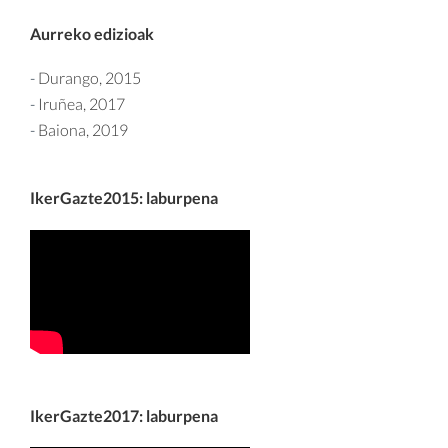
Aurreko edizioak
-
Durango, 2015
-
Iruñea, 2017
-
Baiona, 2019
IkerGazte2015: laburpena
IkerGazte2017: laburpena