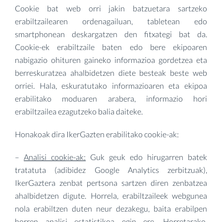
Cookie bat web orri jakin batzuetara sartzeko
erabiltzailearen ordenagailuan, tabletean edo
smartphonean deskargatzen den fitxategi bat da.
Cookie-ek erabiltzaile baten edo bere ekipoaren
nabigazio ohituren gaineko informazioa gordetzea eta
berreskuratzea ahalbidetzen diete besteak beste web
orriei. Hala, eskuratutako informazioaren eta ekipoa
erabilitako moduaren arabera, informazio hori
erabiltzailea ezagutzeko balia daiteke.
Honakoak dira IkerGazten erabilitako cookie-ak:
–
Analisi cookie-ak:
Guk geuk edo hirugarren batek
tratatuta (adibidez Google Analytics zerbitzuak),
IkerGaztera zenbat pertsona sartzen diren zenbatzea
ahalbidetzen digute. Horrela, erabiltzaileek webgunea
nola erabiltzen duten neur dezakegu, baita erabilpen
horren analisi estatistikoa egin ere. Horretarako,