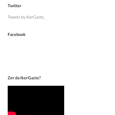
Twitter
Tweets by IkerGazte_
Facebook
Zer da IkerGazte?